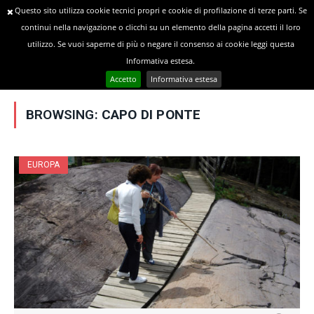
Questo sito utilizza cookie tecnici propri e cookie di profilazione di terze parti. Se
continui nella navigazione o clicchi su un elemento della pagina accetti il loro
utilizzo. Se vuoi saperne di più o negare il consenso ai cookie leggi questa
»
YOU ARE AT:
Home
Posts Tagged "Capo di Ponte"
Informativa estesa.
Accetto
Informativa estesa
BROWSING:
CAPO DI PONTE
EUROPA