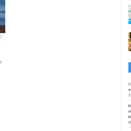
0
or
C
e
1
M
v
M
V