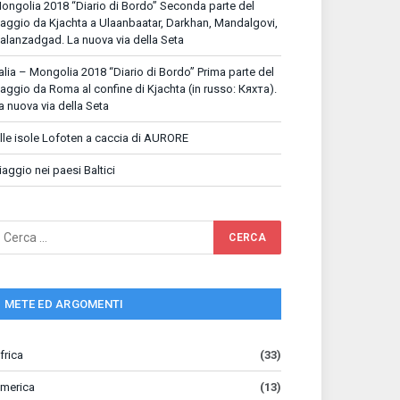
ongolia 2018 “Diario di Bordo” Seconda parte del
iaggio da Kjachta a Ulaanbaatar, Darkhan, Mandalgovi,
alanzadgad. La nuova via della Seta
talia – Mongolia 2018 “Diario di Bordo” Prima parte del
iaggio da Roma al confine di Kjachta (in russo: Кяхта).
a nuova via della Seta
lle isole Lofoten a caccia di AURORE
iaggio nei paesi Baltici
METE ED ARGOMENTI
frica
(33)
merica
(13)