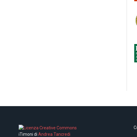
C
iTimoni di
Andrea Tancredi