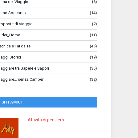
rima del Viaggio
(6)
rimo Soccorso
(14)
roposte di Viaggio
(2)
lider_Home
(11)
ecnica e Fai da Te
(46)
iaggi Storici
(19)
iaggiare tra Sapere e Sapori
(35)
iaggiare… senza Camper
(32)
SITI AMICI
Attivita di pensiero