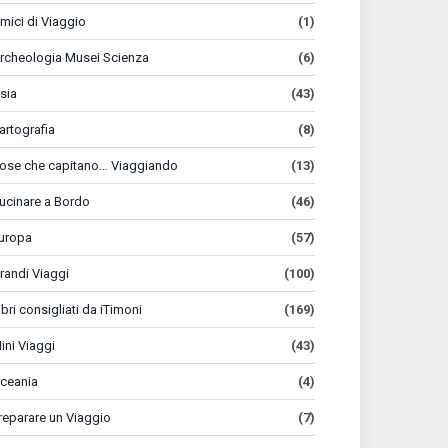
mici di Viaggio
(1)
rcheologia Musei Scienza
(6)
sia
(43)
artografia
(8)
ose che capitano… Viaggiando
(13)
ucinare a Bordo
(46)
uropa
(57)
randi Viaggi
(100)
ibri consigliati da iTimoni
(169)
ini Viaggi
(43)
ceania
(4)
reparare un Viaggio
(7)