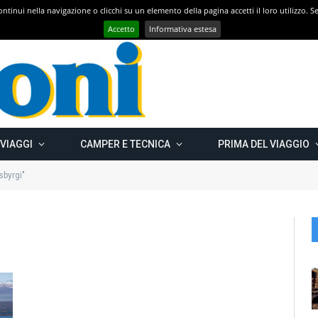
 continui nella navigazione o clicchi su un elemento della pagina accetti il loro utilizzo.
Con CAMPER GO – UN GRANDE VIAGGIO verso il nord est EUROPEO – Carelia Russa e Capo Nord 2019 – Km 13.000
Accetto
Informativa estesa
 VIAGGI
CAMPER E TECNICA
PRIMA DEL VIAGGIO
byrgi"