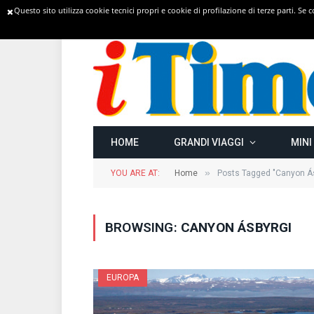
Questo sito utilizza cookie tecnici propri e cookie di profilazione di terze parti. Se
TRENDING
HOME
GRANDI VIAGGI
MINI
»
YOU ARE AT:
Home
Posts Tagged "Canyon Ás
BROWSING:
CANYON ÁSBYRGI
EUROPA