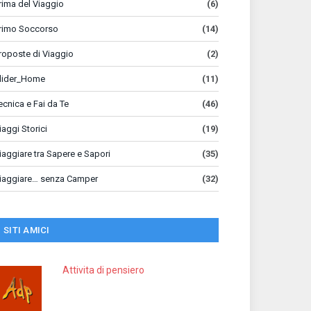
rima del Viaggio
(6)
rimo Soccorso
(14)
roposte di Viaggio
(2)
lider_Home
(11)
ecnica e Fai da Te
(46)
iaggi Storici
(19)
iaggiare tra Sapere e Sapori
(35)
iaggiare… senza Camper
(32)
SITI AMICI
Attivita di pensiero