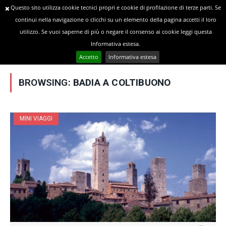
Questo sito utilizza cookie tecnici propri e cookie di profilazione di terze parti. Se
continui nella navigazione o clicchi su un elemento della pagina accetti il loro
utilizzo. Se vuoi saperne di più o negare il consenso ai cookie leggi questa
»
YOU ARE AT:
Home
Posts Tagged "Badia a Coltibuono"
Informativa estesa.
Accetto
Informativa estesa
BROWSING:
BADIA A COLTIBUONO
MINI VIAGGI