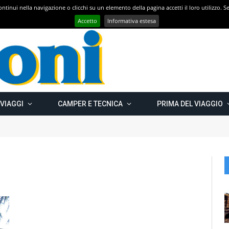
 continui nella navigazione o clicchi su un elemento della pagina accetti il loro utilizzo.
Con CAMPER GO – UN GRANDE VIAGGIO verso il nord est EUROPEO – Carelia Russa e Capo Nord 2019 – Km 13.000
Accetto
Informativa estesa
 VIAGGI
CAMPER E TECNICA
PRIMA DEL VIAGGIO