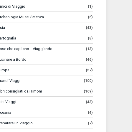
mici di Viaggio
(1)
rcheologia Musei Scienza
(6)
sia
(43)
artografia
(8)
ose che capitano… Viaggiando
(13)
ucinare a Bordo
(46)
uropa
(57)
randi Viaggi
(100)
ibri consigliati da iTimoni
(169)
ini Viaggi
(43)
ceania
(4)
reparare un Viaggio
(7)