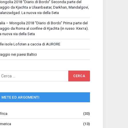
ongolia 2018 “Diario di Bordo” Seconda parte del
iaggio da Kjachta a Ulaanbaatar, Darkhan, Mandalgovi,
alanzadgad. La nuova via della Seta
talia – Mongolia 2018 “Diario di Bordo” Prima parte del
iaggio da Roma al confine di Kjachta (in russo: Кяхта).
a nuova via della Seta
lle isole Lofoten a caccia di AURORE
iaggio nei paesi Baltici
METE ED ARGOMENTI
frica
(33)
merica
(13)