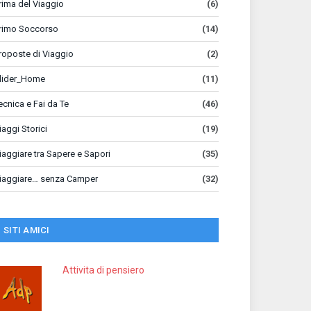
rima del Viaggio
(6)
rimo Soccorso
(14)
roposte di Viaggio
(2)
lider_Home
(11)
ecnica e Fai da Te
(46)
iaggi Storici
(19)
iaggiare tra Sapere e Sapori
(35)
iaggiare… senza Camper
(32)
SITI AMICI
Attivita di pensiero