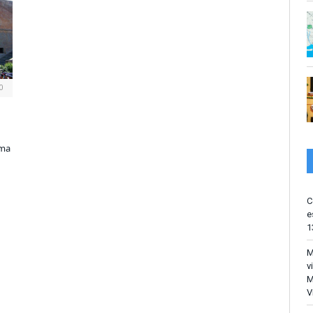
0
ima
C
e
1
M
v
M
V