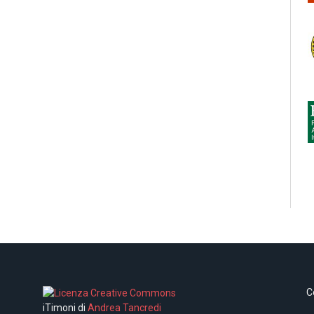
C
iTimoni di
Andrea Tancredi