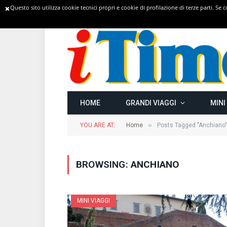
Questo sito utilizza cookie tecnici propri e cookie di profilazione di terze parti. Se
TRENDING
HOME
GRANDI VIAGGI
MINI
»
YOU ARE AT:
Home
Posts Tagged "Anchiano"
BROWSING:
ANCHIANO
MINI VIAGGI