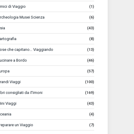
mici di Viaggio
(1)
rcheologia Musei Scienza
(6)
sia
(43)
artografia
(8)
ose che capitano… Viaggiando
(13)
ucinare a Bordo
(46)
uropa
(57)
randi Viaggi
(100)
ibri consigliati da iTimoni
(169)
ini Viaggi
(43)
ceania
(4)
reparare un Viaggio
(7)