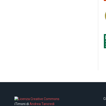
C
iTimoni di
Andrea Tancredi