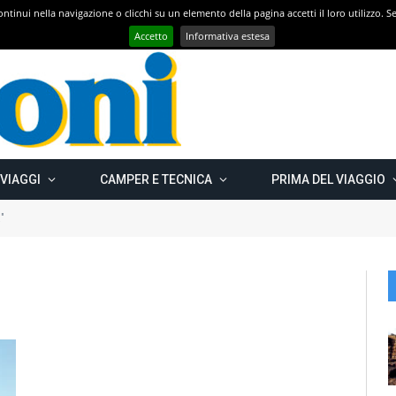
 continui nella navigazione o clicchi su un elemento della pagina accetti il loro utilizzo.
Con CAMPER GO – UN GRANDE VIAGGIO verso il nord est EUROPEO – Carelia Russa e Capo Nord 2019 – Km 13.000
Accetto
Informativa estesa
 VIAGGI
CAMPER E TECNICA
PRIMA DEL VIAGGIO
"