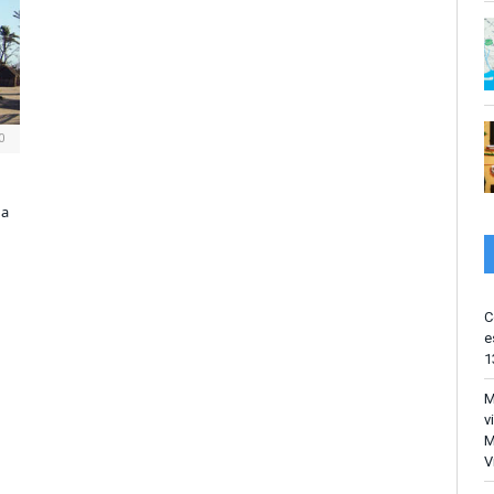
0
da
C
e
1
M
v
M
V