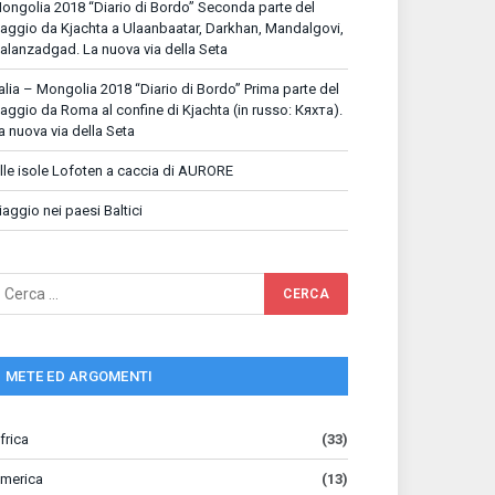
ongolia 2018 “Diario di Bordo” Seconda parte del
iaggio da Kjachta a Ulaanbaatar, Darkhan, Mandalgovi,
alanzadgad. La nuova via della Seta
talia – Mongolia 2018 “Diario di Bordo” Prima parte del
iaggio da Roma al confine di Kjachta (in russo: Кяхта).
a nuova via della Seta
lle isole Lofoten a caccia di AURORE
iaggio nei paesi Baltici
METE ED ARGOMENTI
frica
(33)
merica
(13)