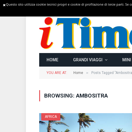
Questo sito utilizza cookie tecnici propri e cookie di profilazione di terze parti. Se
TRENDING
HOME
GRANDI VIAGGI
MINI
»
YOU ARE AT:
Home
Posts Tagged "Ambositra
BROWSING:
AMBOSITRA
AFRICA