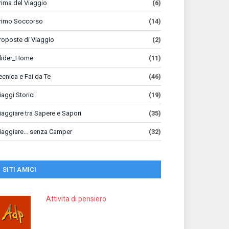
rima del Viaggio
(6)
rimo Soccorso
(14)
roposte di Viaggio
(2)
lider_Home
(11)
ecnica e Fai da Te
(46)
iaggi Storici
(19)
iaggiare tra Sapere e Sapori
(35)
iaggiare… senza Camper
(32)
SITI AMICI
Attivita di pensiero