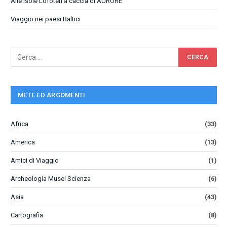
Alle isole Lofoten a caccia di AURORE
Viaggio nei paesi Baltici
METE ED ARGOMENTI
Africa
(33)
America
(13)
Amici di Viaggio
(1)
Archeologia Musei Scienza
(6)
Asia
(43)
Cartografia
(8)