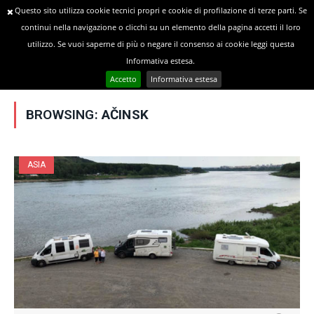
Questo sito utilizza cookie tecnici propri e cookie di profilazione di terze parti. Se
continui nella navigazione o clicchi su un elemento della pagina accetti il loro
utilizzo. Se vuoi saperne di più o negare il consenso ai cookie leggi questa
»
YOU ARE AT:
Home
Posts Tagged "Ačinsk"
Informativa estesa.
Accetto
Informativa estesa
BROWSING:
AČINSK
ASIA