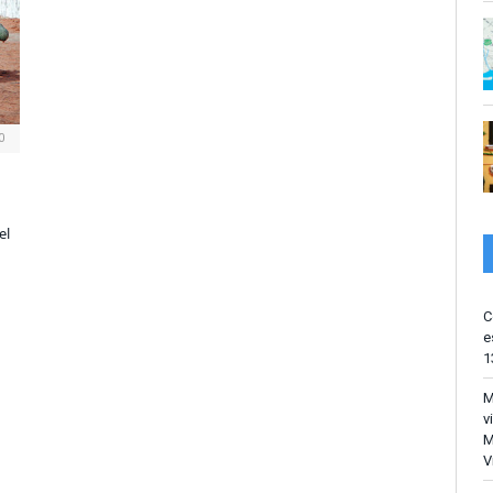
0
el
C
e
1
M
v
M
V