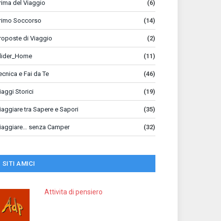
rima del Viaggio
(6)
rimo Soccorso
(14)
roposte di Viaggio
(2)
lider_Home
(11)
ecnica e Fai da Te
(46)
iaggi Storici
(19)
iaggiare tra Sapere e Sapori
(35)
iaggiare… senza Camper
(32)
SITI AMICI
Attivita di pensiero