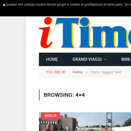
Questo sito utilizza cookie tecnici propri e cookie di profilazione di terze parti. Se
TRENDING
HOME
GRANDI VIAGGI
MINI
»
YOU ARE AT:
Home
Posts Tagged "4×4"
BROWSING:
4×4
AFRICA