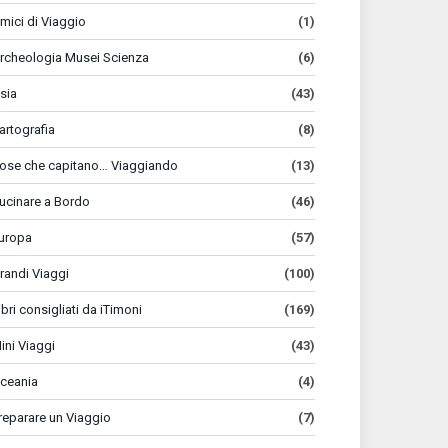
mici di Viaggio
(1)
rcheologia Musei Scienza
(6)
sia
(43)
artografia
(8)
ose che capitano… Viaggiando
(13)
ucinare a Bordo
(46)
uropa
(57)
randi Viaggi
(100)
ibri consigliati da iTimoni
(169)
ini Viaggi
(43)
ceania
(4)
reparare un Viaggio
(7)