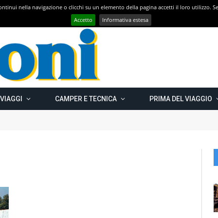
 continui nella navigazione o clicchi su un elemento della pagina accetti il loro utilizzo.
Con CAMPER GO – UN GRANDE VIAGGIO verso il nord est EUROPEO – Carelia Russa e Capo Nord 2019 – Km 13.000
Accetto
Informativa estesa
 VIAGGI
CAMPER E TECNICA
PRIMA DEL VIAGGIO