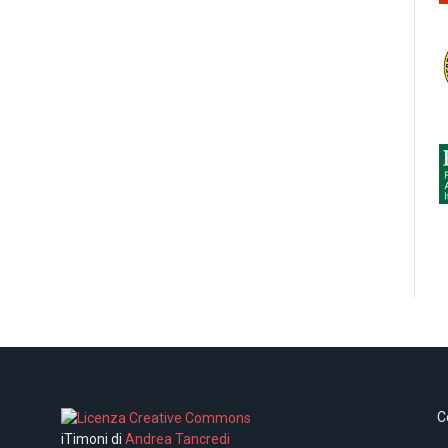
C
iTimoni di
Andrea Tancredi