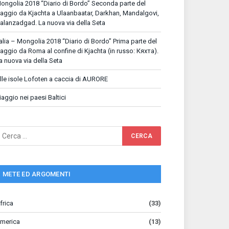
ongolia 2018 “Diario di Bordo” Seconda parte del
iaggio da Kjachta a Ulaanbaatar, Darkhan, Mandalgovi,
alanzadgad. La nuova via della Seta
talia – Mongolia 2018 “Diario di Bordo” Prima parte del
iaggio da Roma al confine di Kjachta (in russo: Кяхта).
a nuova via della Seta
lle isole Lofoten a caccia di AURORE
iaggio nei paesi Baltici
METE ED ARGOMENTI
frica
(33)
merica
(13)