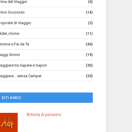
rima del Viaggio
(6)
rimo Soccorso
(14)
roposte di Viaggio
(2)
lider_Home
(11)
ecnica e Fai da Te
(46)
iaggi Storici
(19)
iaggiare tra Sapere e Sapori
(35)
iaggiare… senza Camper
(32)
SITI AMICI
Attivita di pensiero