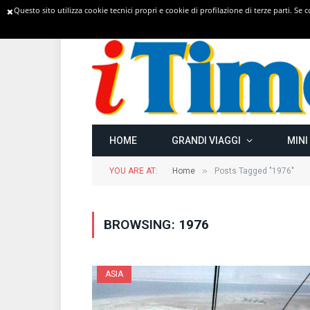
Questo sito utilizza cookie tecnici propri e cookie di profilazione di terze parti. Se
TRENDING
HOME
GRANDI VIAGGI
MINI
»
YOU ARE AT:
Home
Posts Tagged "1976"
BROWSING:
1976
ASIA