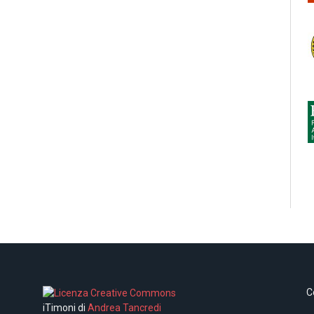
C
iTimoni di
Andrea Tancredi