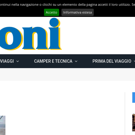
 continui nella navigazione o clicchi su un elemento della pagina accetti il loro utilizzo.
Con CAMPER GO – UN GRANDE VIAGGIO verso il nord est EUROPEO – Carelia Russa e Capo Nord 2019 – Km 13.000
Accetto
Informativa estesa
 VIAGGI
CAMPER E TECNICA
PRIMA DEL VIAGGIO