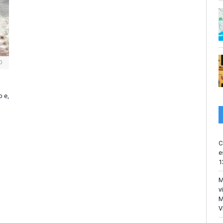
0
o e,
C
e
1
M
v
M
V