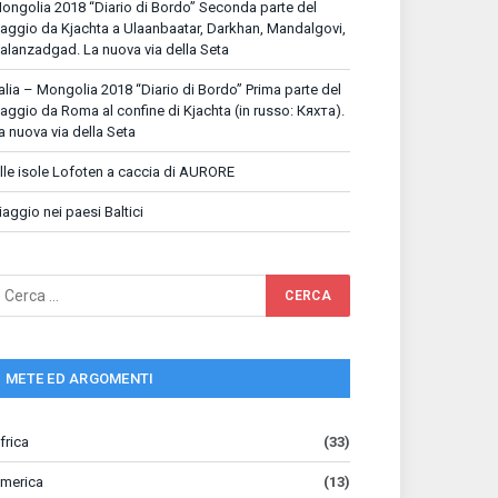
ongolia 2018 “Diario di Bordo” Seconda parte del
iaggio da Kjachta a Ulaanbaatar, Darkhan, Mandalgovi,
alanzadgad. La nuova via della Seta
talia – Mongolia 2018 “Diario di Bordo” Prima parte del
iaggio da Roma al confine di Kjachta (in russo: Кяхта).
a nuova via della Seta
lle isole Lofoten a caccia di AURORE
iaggio nei paesi Baltici
METE ED ARGOMENTI
frica
(33)
merica
(13)