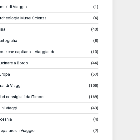
mici di Viaggio
(1)
rcheologia Musei Scienza
(6)
sia
(43)
artografia
(8)
ose che capitano… Viaggiando
(13)
ucinare a Bordo
(46)
uropa
(57)
randi Viaggi
(100)
ibri consigliati da iTimoni
(169)
ini Viaggi
(43)
ceania
(4)
reparare un Viaggio
(7)