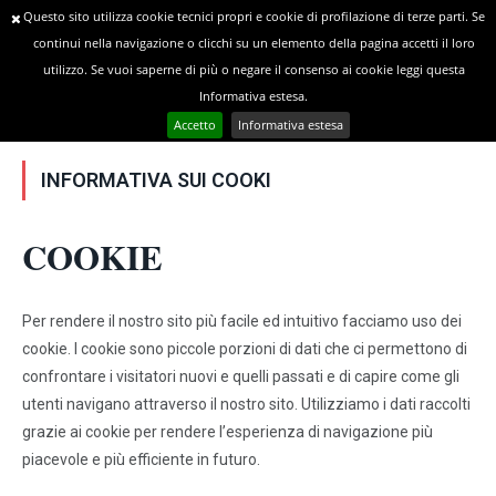
Questo sito utilizza cookie tecnici propri e cookie di profilazione di terze parti. Se
continui nella navigazione o clicchi su un elemento della pagina accetti il loro
utilizzo. Se vuoi saperne di più o negare il consenso ai cookie leggi questa
»
YOU ARE AT:
Home
INFORMATIVA SUI COOKI
Informativa estesa.
Accetto
Informativa estesa
INFORMATIVA SUI COOKI
COOKIE
Per rendere il nostro sito più facile ed intuitivo facciamo uso dei
cookie. I cookie sono piccole porzioni di dati che ci permettono di
confrontare i visitatori nuovi e quelli passati e di capire come gli
utenti navigano attraverso il nostro sito. Utilizziamo i dati raccolti
grazie ai cookie per rendere l’esperienza di navigazione più
piacevole e più efficiente in futuro.