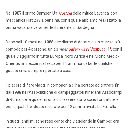
Nel
1987
il primo Camper. Un
Trottola
della mitica Laverda, con
meccanica Fiat 238 a benzina, con il quale abbiamo realizzato la
prima vacanza veramente itinerante in Sardegna.
Dopo soli 10 mesi nel
1988
decidiamo di dotarci di un mezzo più
comodo per 4 persone, un
Camper
Safaryways
Vespucci 1°
, con il
quale viaggiamo in tutta Europa, Nord Africa e nel vicino Medio-
Oriente; la meccanica Iveco per 11 anni nonostante qualche
guasto ci ha sempre riportato a casa.
Il piacere di fare viaggi in compagnia ci ha portato ad entrare fin
dal
1988
nell’Associazione di campeggiatori itineranti Assocampi
di Roma, della quale mi onoro di essere stato socio fondatore e
per la quale ho ideato e curato per 12 anni la rivista La Farfalla.
In quegli anni mi sono reso conto che viaggiando in Camper, era